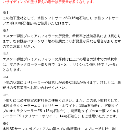
いサイディングの塗り替えの場合は所要量が多くなります。
※1.
この他下塗材として、水性ソフトサーフSG(16kg石油缶)、水性ソフトサー
フエポ(16kg石油缶)もご使用いただけます。
※2.
エスケー弾性プレミアムフィラーの所要量、希釈率は塗装器具により異なり
ます。なお既存パターンや下地の状態により所要量が異なる場合があります
のでご注意ください。
※3.
エスケー弾性プレミアムフィラーの厚付け仕上げの場合の清水での希釈率
は、マスチックローラー塗り時で「2～5」、リシンガン塗り時で「5～8」
となります。
※4.
下地の状態によりシーラーや目荒しが必要な場合があります。詳しくは、最
寄りの各営業所へお問い合わせください。
※5.
下塗りには必ず指定の材料をご使用ください。また、この他下塗材として、
水性ミラクシーラーエコ（クリヤー・ホワイト、15kg石油缶）、溶剤タイ
プの★ミラクシーラーES（15kg石油缶）、弱溶剤タイプの★一液マイルド
シーラーES（クリヤー・ホワイト、14kg石油缶）もご使用いただけます。
※6.
水性SDサーフエポプレミアムの清水での希釈率は、スプレー塗り時、刷