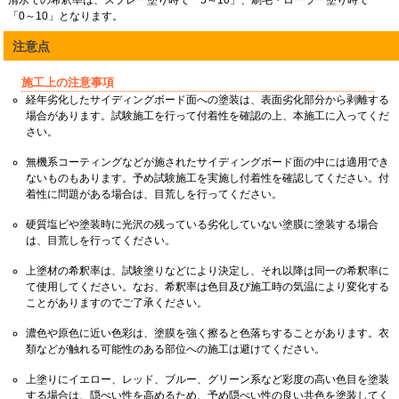
「0～10」となります。
注意点
施工上の注意事項
経年劣化したサイディングボード面への塗装は、表面劣化部分から剥離する
場合があります。試験施工を行って付着性を確認の上、本施工に入ってくだ
さい。
無機系コーティングなどが施されたサイディングボード面の中には適用でき
ないものもあります。予め試験施工を実施し付着性を確認してください。付
着性に問題がある場合は、目荒しを行ってください。
硬質塩ビや塗装時に光沢の残っている劣化していない塗膜に塗装する場合
は、目荒しを行ってください。
上塗材の希釈率は、試験塗りなどにより決定し、それ以降は同一の希釈率に
て使用してください。なお、希釈率は色目及び施工時の気温により変化する
ことがありますのでご了承ください。
濃色や原色に近い色彩は、塗膜を強く擦ると色落ちすることがあります。衣
類などが触れる可能性のある部位への施工は避けてください。
上塗りにイエロー、レッド、ブルー、グリーン系など彩度の高い色目を塗装
する場合は、隠ぺい性を高めるため、予め隠ぺい性の良い共色を塗装してく