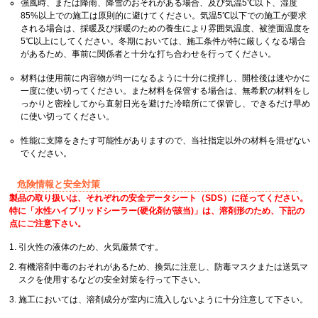
強風時、または降雨、降雪のおそれがある場合、及び気温5℃以下、湿度
85%以上での施工は原則的に避けてください。気温5℃以下での施工が要求
される場合は、採暖及び採暖のための養生により雰囲気温度、被塗面温度を
5℃以上にしてください。冬期においては、施工条件が特に厳しくなる場合
があるため、事前に関係者と十分な打ち合わせを行ってください。
材料は使用前に内容物が均一になるように十分に撹拌し、開栓後は速やかに
一度に使い切ってください。また材料を保管する場合は、無希釈の材料をし
っかりと密栓してから直射日光を避けた冷暗所にて保管し、できるだけ早め
に使い切ってください。
性能に支障をきたす可能性がありますので、当社指定以外の材料を混ぜない
でください。
危険情報と安全対策
製品の取り扱いは、それぞれの安全データシート（SDS）に従ってください。
特に「水性ハイブリッドシーラー(硬化剤が該当)」は、溶剤形のため、下記の
点にご注意下さい。
引火性の液体のため、火気厳禁です。
有機溶剤中毒のおそれがあるため、換気に注意し、防毒マスクまたは送気マ
スクを使用するなどの安全対策を行って下さい。
施工においては、溶剤成分が室内に流入しないように十分注意して下さい。