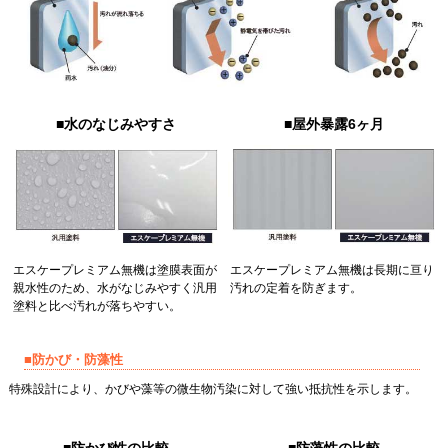
■水のなじみやすさ
■屋外暴露6ヶ月
エスケープレミアム無機は塗膜表面が
エスケープレミアム無機は長期に亘り
親水性のため、水がなじみやすく汎用
汚れの定着を防ぎます。
塗料と比べ汚れが落ちやすい。
■防かび・防藻性
特殊設計により、かびや藻等の微生物汚染に対して強い抵抗性を示します。