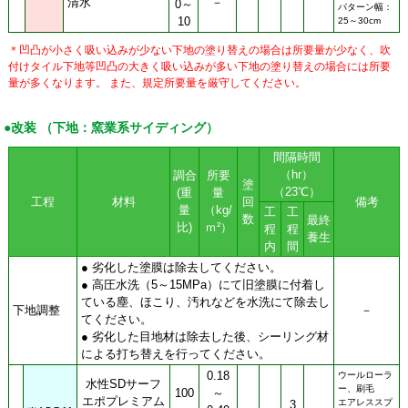
清水
－
0～
パターン幅：
10
25～30cm
＊凹凸が小さく吸い込みが少ない下地の塗り替えの場合は所要量が少なく、吹
付けタイル下地等凹凸の大きく吸い込みが多い下地の塗り替えの場合には所要
量が多くなります。 また、規定所要量を厳守してください。
●改装 （下地：窯業系サイディング）
間隔時間
（hr）
調合
所要
塗
（23℃）
(重
量
工程
材料
回
備考
量
（kg/
工
工
数
最終
比)
ｍ²）
程
程
養生
内
間
● 劣化した塗膜は除去してください。
● 高圧水洗（5～15MPa）にて旧塗膜に付着し
ている塵、ほこり、汚れなどを水洗にて除去し
下地調整
－
てください。
● 劣化した目地材は除去した後、シーリング材
による打ち替えを行ってください。
0.18
ウールローラ
水性SDサーフ
ー、刷毛
100
～
エポプレミアム
エアレススプ
3