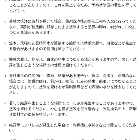
じることがありますので、これを防止するため、予め塗装面の養生を行って
ください。
基材の洗浄に薬剤を用いた場合、薬剤洗浄後の水洗工程を入念に行ってくだ
さい。薬剤が被塗面に残存したまま塗装すると塗膜の膨れ、剥がれ、白化に
つながる場合があります。
笠木、天端など長時間水が滞留する箇所では塗膜の膨れ、白化などが発生す
る場合がありますので使用は避けてください。
塗膜の膨れ、剥がれ、白化の発生につながる場合がありますので、著しく結
露が生じるような場所での使用は避けてください。
最終養生の時間内に、降雨、結露がある場合や、低温、高湿度、通風のない
場合には、塗膜の膨れ、剥がれ、白化、しみの発生、艶引けにつながること
がありますので、塗装を避けるか強制換気などで表面の水分を除去してくだ
さい。
著しく結露を生じるような場所では、しみが発生することがありますので、
塗装を避けてください。やむを得ず塗装を行う場合は、強制換気の上、溶剤
形塗料での塗装を推奨いたします。
結露等によりしみが発生した場合は、乾燥後に水拭きなどで除去してくださ
い。