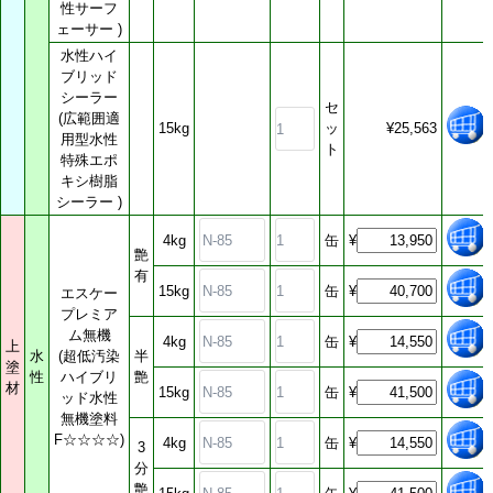
性サーフ
刷毛
ェーサー )
ローラー・ハンドル
水性ハイ
副資材
ブリッド
安全器具
シーラー
セ
(広範囲適
工具・塗料機器
15kg
ッ
¥25,563
用型水性
ト
作業着
特殊エポ
キシ樹脂
空調服
シーラー )
おすすめ材料
参考商品
4kg
缶
¥
艶
有
ご注文方法
15kg
缶
¥
エスケー
ご注文方法
プレミア
ム無機
お支払方法
4kg
缶
¥
上
水
(超低汚染
半
塗
送料について
性
ハイブリ
艶
材
15kg
缶
¥
ッド水性
特定商取引法に基づく
無機塗料
表示
F☆☆☆☆)
4kg
缶
¥
3
個人情報の取扱い
分
よくあるご質問
艶