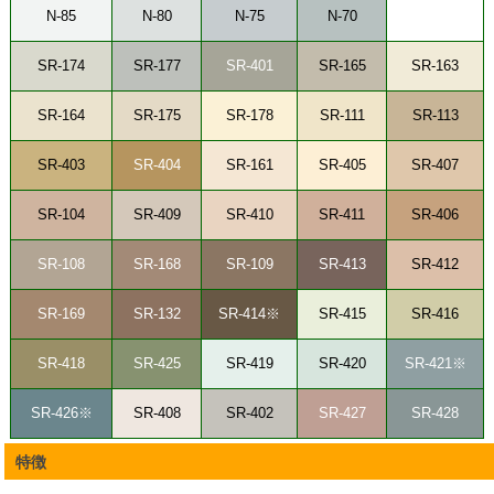
N-85
N-80
N-75
N-70
SR-174
SR-177
SR-401
SR-165
SR-163
SR-164
SR-175
SR-178
SR-111
SR-113
SR-403
SR-404
SR-161
SR-405
SR-407
SR-104
SR-409
SR-410
SR-411
SR-406
SR-108
SR-168
SR-109
SR-413
SR-412
SR-169
SR-132
SR-414※
SR-415
SR-416
SR-418
SR-425
SR-419
SR-420
SR-421※
SR-426※
SR-408
SR-402
SR-427
SR-428
特徴