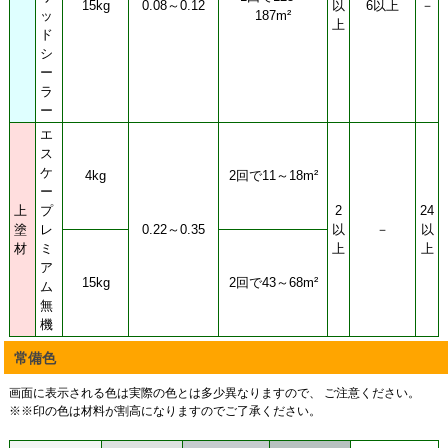
15kg
0.08～0.12
以
6以上
－
ッ
187m²
上
ド
シ
ー
ラ
ー
エ
ス
ケ
4kg
2回で11～18m²
ー
上
プ
2
24
塗
レ
0.22～0.35
以
－
以
材
ミ
上
上
ア
15kg
2回で43～68m²
ム
無
機
常備色
画面に表示される色は実際の色とは多少異なりますので、 ご注意ください。
※※印の色は材料が割高になりますのでご了承ください。