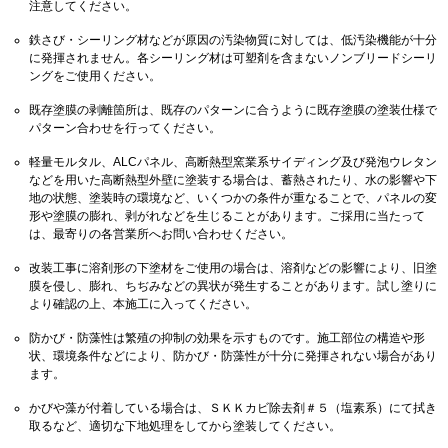
注意してください。
鉄さび・シーリング材などが原因の汚染物質に対しては、低汚染機能が十分
に発揮されません。各シーリング材は可塑剤を含まないノンブリードシーリ
ングをご使用ください。
既存塗膜の剥離箇所は、既存のパターンに合うように既存塗膜の塗装仕様で
パターン合わせを行ってください。
軽量モルタル、ALCパネル、高断熱型窯業系サイディング及び発泡ウレタン
などを用いた高断熱型外壁に塗装する場合は、蓄熱されたり、水の影響や下
地の状態、塗装時の環境など、いくつかの条件が重なることで、パネルの変
形や塗膜の膨れ、剥がれなどを生じることがあります。ご採用に当たって
は、最寄りの各営業所へお問い合わせください。
改装工事に溶剤形の下塗材をご使用の場合は、溶剤などの影響により、旧塗
膜を侵し、膨れ、ちぢみなどの異状が発生することがあります。試し塗りに
より確認の上、本施工に入ってください。
防かび・防藻性は繁殖の抑制の効果を示すものです。施工部位の構造や形
状、環境条件などにより、防かび・防藻性が十分に発揮されない場合があり
ます。
かびや藻が付着している場合は、ＳＫＫカビ除去剤＃５（塩素系）にて拭き
取るなど、適切な下地処理をしてから塗装してください。