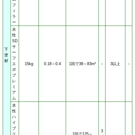
フ
ィ
ラ
ー
水
性
SD
サ
下
ー
塗
フ
材
エ
15kg
0.18～0.4
1回で38～83m²
－
3以上
－
ポ
プ
レ
ミ
ア
ム
水
性
ハ
イ
ブ
3
リ
1回で125～