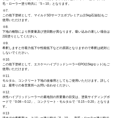
毛・ローラー塗り時共に「5～10」となります。
※7.
この他下塗材として、マイルドSDサーフエポプレミアム(15kg石油缶)もご
使用いただけます。
※8.
下地の種類により所要量及び塗回数が異なります。吸い込みの著しい場合は
2回塗りとしてください。
※9.
希釈しますと付着力低下や性能低下などの原因となりますので希釈は絶対に
しないでください。
※10.
この他下塗材として、エスケーハイブリッドシーラーEPO(15kgセット)もご
使用いただけます。
※11.
モルタル、コンクリート下地の改修用としてもご使用いただけます。詳しく
は、最寄りの各営業所へお問い合わせください。
※12.
水性ハイブリッドシーラーの素地別の所要量の目安は、塗装サイディングボ
ードで「0.08～0.12」、コンクリート・モルタルで「0.15～0.20」となりま
す。
※13
清水での希釈率は、スプレー塗り時で「5～10」、刷毛・ローラー塗り時で