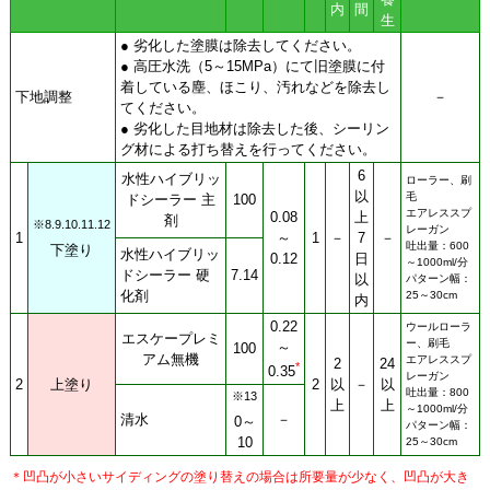
内
間
生
● 劣化した塗膜は除去してください。
● 高圧水洗（5～15MPa）にて旧塗膜に付
着している塵、ほこり、汚れなどを除去し
下地調整
－
てください。
● 劣化した目地材は除去した後、シーリン
グ材による打ち替えを行ってください。
6
水性ハイブリッ
ローラー、刷
以
毛
ドシーラー 主
100
エアレススプ
0.08
上
剤
※8.9.10.11.12
レーガン
1
～
1
－
7
－
吐出量：600
下塗り
水性ハイブリッ
0.12
日
～1000ml/分
ドシーラー 硬
7.14
以
パターン幅：
化剤
25～30cm
内
0.22
ウールローラ
エスケープレミ
ー、刷毛
～
100
アム無機
エアレススプ
2
24
*
0.35
レーガン
2
上塗り
2
以
－
以
吐出量：800
※13
上
上
～1000ml/分
清水
－
0～
パターン幅：
10
25～30cm
＊凹凸が小さいサイディングの塗り替えの場合は所要量が少なく、凹凸が大き