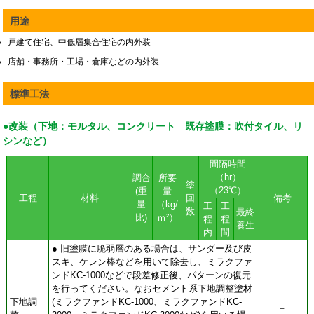
用途
戸建て住宅、中低層集合住宅の内外装
店舗・事務所・工場・倉庫などの内外装
標準工法
●改装（下地：モルタル、コンクリート 既存塗膜：吹付タイル、リ
シンなど）
間隔時間
（hr）
調合
所要
塗
（23℃）
(重
量
工程
材料
回
備考
量
（kg/
工
工
数
最終
比)
ｍ²）
程
程
養生
内
間
● 旧塗膜に脆弱層のある場合は、サンダー及び皮
スキ、ケレン棒などを用いて除去し、ミラクファ
ンドKC-1000などで段差修正後、パターンの復元
を行ってください。なおセメント系下地調整塗材
下地調
(ミラクファンドKC-1000、ミラクファンドKC-
－