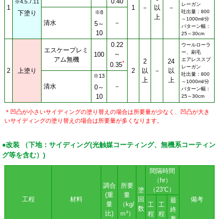
0.40
※4.5.7.11
レーガン
1
1
－
以
－
吐出量：800
※8
下塗り
上
～1000ml/分
清水
－
5～
パターン幅：
10
25～30cm
0.22
ウールローラ
エスケープレミ
ー、刷毛
～
100
アム無機
エアレススプ
2
24
*
0.35
レーガン
2
上塗り
2
以
－
以
吐出量：800
※13
上
上
～1000ml/分
清水
－
0～
パターン幅：
10
25～30cm
＊凹凸が小さいサイディングの塗り替えの場合は所要量が少なく、凹凸が大き
いサイディングの塗り替えの場合は所要量が多くなります。
●改装 （下地：サイディング(光触媒コーティング、無機系コーティン
グ等を含む）)
間隔時間
（hr）
調合
所要
（23℃）
塗
(重
量
工程
材料
回
備考
最
量
（kg/
工
工
数
終
比)
ｍ²）
程
程
養