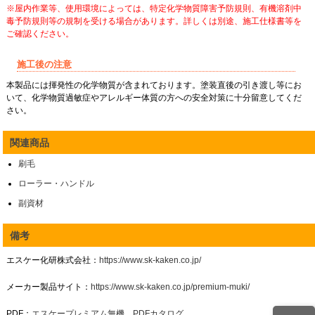
※屋内作業等、使用環境によっては、特定化学物質障害予防規則、有機溶剤中
毒予防規則等の規制を受ける場合があります。詳しくは別途、施工仕様書等を
ご確認ください。
施工後の注意
本製品には揮発性の化学物質が含まれております。塗装直後の引き渡し等にお
いて、化学物質過敏症やアレルギー体質の方への安全対策に十分留意してくだ
さい。
関連商品
刷毛
ローラー・ハンドル
副資材
備考
エスケー化研株式会社：
https://www.sk-kaken.co.jp/
メーカー製品サイト：
https://www.sk-kaken.co.jp/premium-muki/
PDF：
エスケープレミアム無機 PDFカタログ