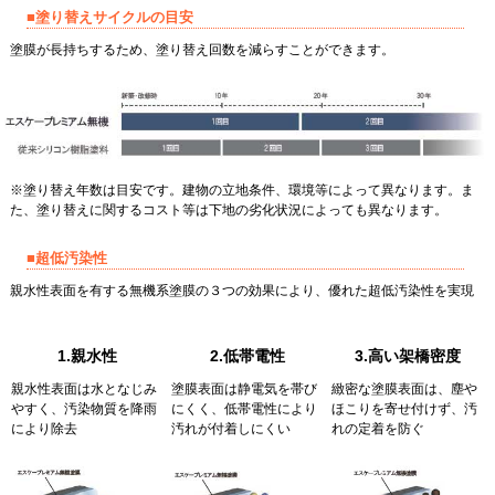
■塗り替えサイクルの目安
塗膜が長持ちするため、塗り替え回数を減らすことができます。
※塗り替え年数は目安です。建物の立地条件、環境等によって異なります。ま
た、塗り替えに関するコスト等は下地の劣化状況によっても異なります。
■超低汚染性
親水性表面を有する無機系塗膜の３つの効果により、優れた超低汚染性を実現
1.親水性
2.低帯電性
3.高い架橋密度
親水性表面は水となじみ
塗膜表面は静電気を帯び
緻密な塗膜表面は、塵や
やすく、汚染物質を降雨
にくく、低帯電性により
ほこりを寄せ付けず、汚
により除去
汚れが付着しにくい
れの定着を防ぐ