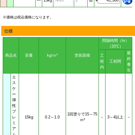
15kg
缶
¥
業者様 ネット会員募集
業者様向けのネット会員募
※価格は税込価格になります。
集。お得価格でのご案内。
キャンペーン情報満載のメ
仕様
ルマガ購読などお得なネッ
ト会員募集中です。
間隔時間（hr）
ネット会員登録
（20℃）
最
ネット会員ログイン
商品名
容量
kg/ｍ²
塗装面積
工
終
程
工程間
養
内
お問合せ先
生
PAINT-ESHOP
エ
ス
株式会社 堀江塗料
ケ
静岡県三島市梅名88-1
ー
TEL：055-960-8021
弾
FAX：055-977-6944
性
info@paint-eshop.com
プ
1回塗りで15～75
レ
15kg
0.2～1.0
－
3～4以上
－
ｍ²
ミ
ア
ム