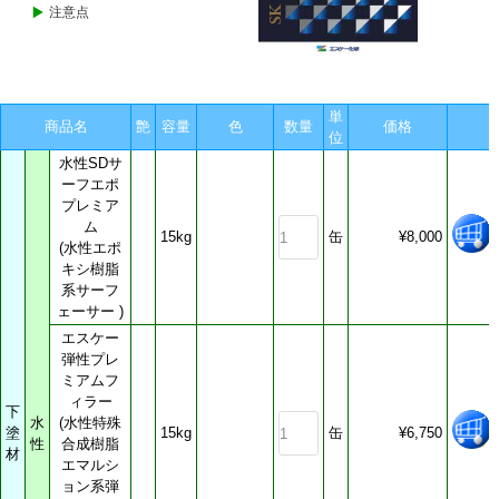
注意点
軒天・浴室用塗料
会員ログイン
屋根用塗料
ログアウト
基礎巾木専用塗料
木目を生かす木部塗料
単
商品名
艶
容量
色
数量
価格
塗りつぶし木部塗料
位
水性SDサ
鉄部塗料
会員登録
ーフエポ
防水材
プレミア
個人情報保護
道路用ライン塗料
ム
15kg
缶
¥8,000
(水性エポ
床材
キシ樹脂
家庭塗料
系サーフ
（少量ご希望の方）
ェーサー )
希釈材
エスケー
弾性プレ
密着用プライマー
ミアムフ
塗料着色剤
ィラー
下
水
(水性特殊
洗浄剤
塗
15kg
缶
¥6,750
性
合成樹脂
パテ類
材
エマルシ
コーキング
ョン系弾