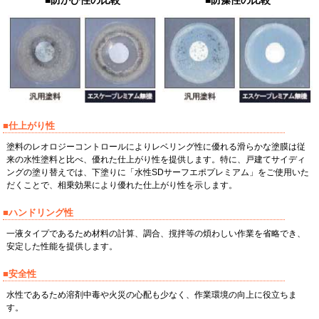
■防かび性の比較
■防藻性の比較
■仕上がり性
塗料のレオロジーコントロールによりレベリング性に優れる滑らかな塗膜は従
来の水性塗料と比べ、優れた仕上がり性を提供します。特に、戸建てサイディ
ングの塗り替えでは、下塗りに「水性SDサーフエポプレミアム」をご使用いた
だくことで、相乗効果により優れた仕上がり性を示します。
■ハンドリング性
一液タイプであるため材料の計算、調合、撹拌等の煩わしい作業を省略でき、
安定した性能を提供します。
■安全性
水性であるため溶剤中毒や火災の心配も少なく、作業環境の向上に役立ちま
す。