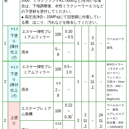
整
2000、ミラクファンドKC-3000など)を用いる場
合は、下地調整後、水性ミラクシーラーエコなど
の下塗材を塗付してください。
● 高圧洗浄(5～15MPa)にて旧塗膜に付着してい
る塵、ほこり、汚れなどを除去してください。
※1.2
エスケー弾性プレ
0.20
100
下塗
ミアムフィラー
～0.5
3
ウールローラ
り
1
1
－
以
－
ー
(薄付
刷毛
上
5～
清水
－
仕上
8
げ)
M-9ローラー
エスケー弾性プレ
0.5～
※1.2
100
（マスチック
ミアムフィラー
1.0
ローラー）
下塗
4
リシンガン
り
1'
1
－
以
－
口径:4～5mm
※3
(厚付
圧力：392～
上
清水
－
2～
仕上
588KPa
(4～
8
げ)
6kgf/cm2)
0.22
ウールローラ
エスケープレミア
ー、刷毛
～
100
ム無機
エアレススプ
2
24
*
0.35
上塗
レーガン
2
2
以
－
以
り
吐出量：800
※13
上
上
～1000ml/分