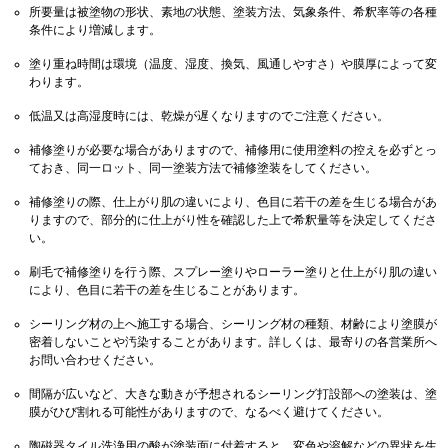
所要量は被塗物の形状、素地の状態、塗装方法、気象条件、希釈率等の各種
条件により増減します。
塗り重ね時間は環境（温度、湿度、換気、風通しやすさ）や膜厚によって変
わります。
低温又は高湿度時には、乾燥が遅くなりますのでご注意ください。
補修塗りが必要な場合がありますので、補修用に使用塗料の控えを必ずとっ
ておき、同一ロット、同一塗装方法で補修塗装をしてください。
補修塗りの際、仕上がり肌の違いにより、色目に若干の差を生じる場合があ
りますので、部分的に仕上がり性を確認した上で希釈量等を決定してくださ
い。
刷毛で補修塗りを行う際、スプレー塗りやローラー塗りと仕上がり肌の違い
により、色目に若干の差を生じることがあります。
シーリング材の上へ施工する場合、シーリング材の種類、材齢により塗膜が
密着しないことや汚染することがあります。詳しくは、最寄りの各営業所へ
お問い合わせください。
間隔が広いなど、大きな動きが予想されるシーリング打設部への塗装は、塗
膜がひび割れる可能性がありますので、なるべく避けてください。
陶磁器タイル洗浄用の酸が塗装面に付着すると、変色や溶解などの異状を生