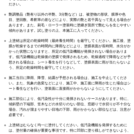
ださい。
艶調整品（艶有り以外の半艶、3分艶など）は、被塗物の形状、膜厚や色
目、塗回数、希釈率の差などにより、実際の艶と若干異なって見える場合が
あります。また、刷毛・ローラー塗装時に塗継ぎ箇所で艶むらを生じやすい
傾向があります。試し塗りの上、本施工に入ってください。
上塗材は所定の乾燥時間（最終養生時間）を厳守してください。施工後、塗
膜が乾燥するまでの時間内に降雨などにより、塗膜表面が長時間、水分がか
かった状態になりますと、所定の低汚染機能が発揮されない場合がありま
す。低汚染機能は乾燥後の塗膜で発揮されるため、乾燥過程で降雨などが予
想される場合は、シート養生を行うなどして、塗膜表面に雨が当たらないよ
う、所定の乾燥時間を厳守してください。
施工当日に降雨、降雪、結露が予想される場合は、施工を中止してくださ
い。また、気象の急変などにより、施工中、施工後に降雨が生じた場合はシ
ート養生などを行い、塗装面に直接雨がかからないようにしてください。
施工部位により、低汚染性が十分に発揮されないケースがあります。特に、
傾斜壁の下端部、笠木などの水切りのない部位、窓廻りで水切りが不十分な
場合、汚れが溜まりやすい目地の下部、雨がかからない部位などは、注意が
必要です。
上塗材はむらなく均一に塗付してください。低汚染機能を発揮するために
は、塗付量の確保が重要な事項です。特に凹部に塗り残しができないよう、