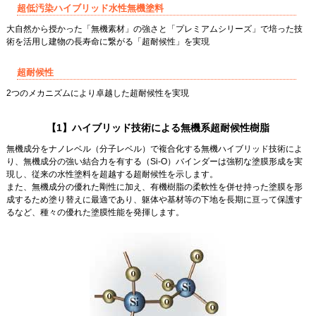
超低汚染ハイブリッド水性無機塗料
大自然から授かった「無機素材」の強さと「プレミアムシリーズ」で培った技
術を活用し建物の長寿命に繋がる「超耐候性」を実現
超耐候性
2つのメカニズムにより卓越した超耐候性を実現
【1】ハイブリッド技術による無機系超耐候性樹脂
無機成分をナノレベル（分子レベル）で複合化する無機ハイブリッド技術によ
り、無機成分の強い結合力を有する（Si-O）バインダーは強靭な塗膜形成を実
現し、従来の水性塗料を超越する超耐候性を示します。
また、無機成分の優れた剛性に加え、有機樹脂の柔軟性を併せ持った塗膜を形
成するため塗り替えに最適であり、躯体や基材等の下地を長期に亘って保護す
るなど、種々の優れた塗膜性能を発揮します。