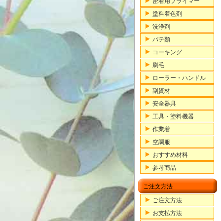
密着用プライマー
塗料着色剤
洗浄剤
パテ類
コーキング
刷毛
ローラー・ハンドル
副資材
安全器具
工具・塗料機器
作業着
空調服
おすすめ材料
参考商品
ご注文方法
ご注文方法
お支払方法