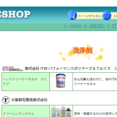
】
カートの中を見る
お
｜
ＨＯＭＥ
｜
ご注文方法
｜
法
株式会社 ITW パフォーマンスポリマーズ＆フルイズ 
ハンドクリーナータオル スク
水も石鹸も使わずに、油や汚
ラブ
リーナータオル
大塚刷毛製造株式会社
クリーニングシステム
塗布・噴霧するだけの洗浄シ