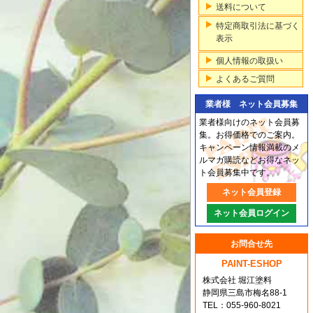
送料について
特定商取引法に基づく
表示
個人情報の取扱い
よくあるご質問
業者様 ネット会員募集
業者様向けのネット会員募
集。お得価格でのご案内。
キャンペーン情報満載のメ
ルマガ購読などお得なネッ
ト会員募集中です。
ネット会員登録
ネット会員ログイン
お問合せ先
PAINT-ESHOP
株式会社 堀江塗料
静岡県三島市梅名88-1
TEL：055-960-8021