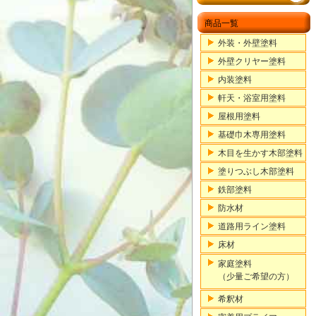
商品一覧
外装・外壁塗料
外壁クリヤー塗料
内装塗料
軒天・浴室用塗料
屋根用塗料
基礎巾木専用塗料
木目を生かす木部塗料
塗りつぶし木部塗料
鉄部塗料
防水材
道路用ライン塗料
床材
家庭塗料
（少量ご希望の方）
希釈材