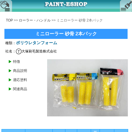
August
2026
TOP
>>
ローラー・ハンドル
>> ミニローラー 砂骨 2本パック
カートを見る
Su
Mo
Tu
We
Th
Fr
Sa
ミニローラー 砂骨 2本パック
1
お問合せ
2
3
4
5
6
7
8
ポリウレタンフォーム
種類：
9
10
11
12
13
14
15
サイト内検索
社名：
大塚刷毛製造株式会社
16
17
18
19
20
21
22
特徴
サイトマップ
23
24
25
26
27
28
29
30
31
商品説明
■
平日営業 08:00-17:30
適応塗料
■
土・日・祝日 定休日
ご注文方法
関連商品
全ての商品を見る
法規表示
商品一覧
よくある質問
外装・外壁塗料
外壁クリヤー塗料
内装塗料