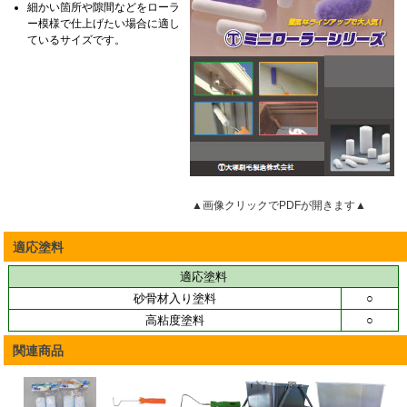
細かい箇所や隙間などをローラ
刷毛
ー模様で仕上げたい場合に適し
ローラー・ハンドル
ているサイズです。
副資材
安全器具
工具・塗料機器
作業着
空調服
おすすめ材料
参考商品
▲画像クリックでPDFが開きます▲
ご注文方法
適応塗料
ご注文方法
適応塗料
お支払方法
砂骨材入り塗料
○
送料について
高粘度塗料
○
特定商取引法に基づく
表示
関連商品
個人情報の取扱い
よくあるご質問