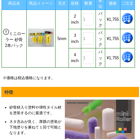
単
商品名
商品イメージ
毛丈
規格
数量
価格
ご注文
軒天・浴室用塗料
位
会員ログイン
屋根用塗料
パ
2
ッ
¥1,755
ログアウト
基礎巾木専用塗料
inch
ク
木目を生かす木部塗料
パ
ミニロー
3
塗りつぶし木部塗料
5mm
ッ
¥1,755
ラー 砂骨
inch
ク
2本パック
鉄部塗料
会員登録
パ
防水材
4
ッ
¥1,755
inch
個人情報保護
道路用ライン塗料
ク
床材
※価格は税込価格になります。
家庭塗料
（少量ご希望の方）
特徴
希釈材
密着用プライマー
砂骨材入り塗料や弾性タイル材
塗料着色剤
を塗装するのに最適です。
洗浄剤
ネタ含みが良く、厚膜の塗装が
パテ類
下地塗りを兼ねて１回で可能と
なります。
コーキング